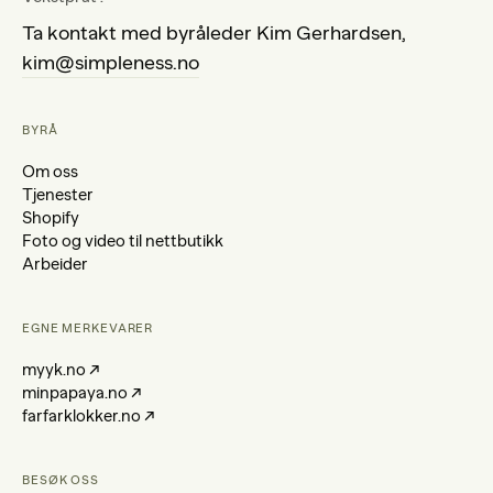
Ta kontakt med byråleder Kim Gerhardsen,
kim@simpleness.no
BYRÅ
Om oss
Tjenester
Shopify
Foto og video til nettbutikk
Arbeider
EGNE MERKEVARER
myyk.no ↗
minpapaya.no ↗
farfarklokker.no ↗
BESØK OSS