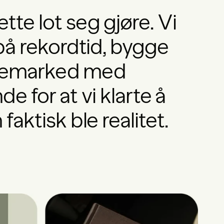
te lot seg gjøre. Vi
på rekordtid, bygge
yttemarked med
de for at vi klarte å
aktisk ble realitet.