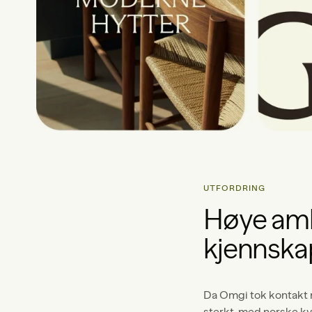
UTFORDRING
Høye amb
kjennska
Da Omgi tok kontakt me
sterkt, med norske kv