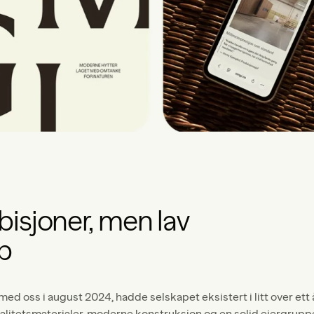
isjoner, men lav
p
d oss i august 2024, hadde selskapet eksistert i litt over ett 
alitetsmaterialer, moderne konstruksjon og en solid eiergrupp