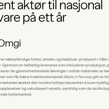
ent aktør til nasjonal
are på ett år
 Omgi
er nøkkelferdige hytter, anneks og badstuer, produsert i Våle i
r. Gjennom en helhetlig leveranse som inkluderer produksjon, 
verer de gjennomarbeidede løsninger i solide materialer av høy
arer som får bære kvalitetsstempelet
Made in Norway
gitt av I
på markedet ønsket den norske hytteprodusenten å ta en tydelig 
opplevelser og naturbasert reiseliv, samtidig som de skulle 
vende hyttemarked.