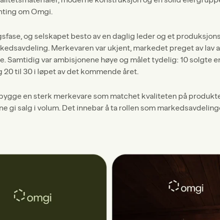
nting om Omgi.
ngsfase, og selskapet besto av en daglig leder og et produksjon
dsavdeling. Merkevaren var ukjent, markedet preget av lav ak
e. Samtidig var ambisjonene høye og målet tydelig: 10 solgte en
 20 til 30 i løpet av det kommende året.
bygge en sterk merkevare som matchet kvaliteten på produktet
e gi salg i volum. Det innebar å ta rollen som markedsavdelin