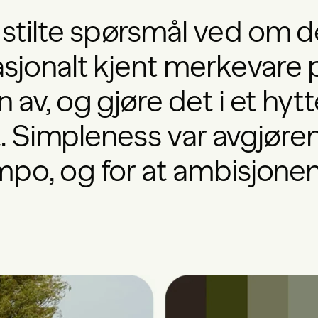
tilte spørsmål ved om det
asjonalt kjent merkevare 
n av, og gjøre det i et h
et. Simpleness var avgjøren
po, og for at ambisjonen f