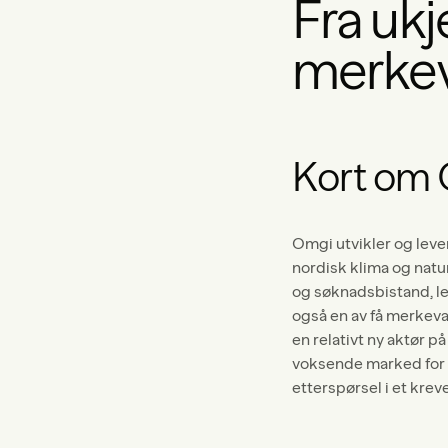
Fra ukj
merkev
Kort om
Omgi utvikler og lever
nordisk klima og natu
og søknadsbistand, le
også en av få merkev
en relativt ny aktør 
voksende marked for 
etterspørsel i et kre